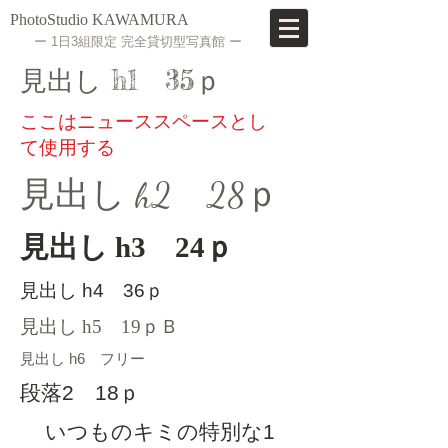
PhotoStudio KAWAMURA
​ー 1日3組限定 完全貸切型写真館 ー
見出し h1 35ｐ
ここはニューススペースとし
て使用する
見出し h2 28ｐ
見出し h3 24ｐ
見出し h4 36ｐ
見出し h5 19ｐＢ
見出し h6 フリー
段落2 18ｐ
いつものキミの特別な1