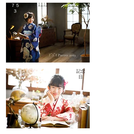
​７５
３
記念
日